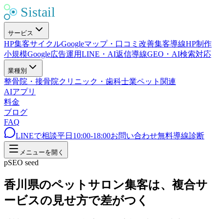
サービス
HP集客サイクル
Googleマップ・口コミ改善
集客導線HP制作
小規模Google広告運用
LINE・AI返信導線
GEO・AI検索対応
業種別
整骨院・接骨院
クリニック・歯科
士業
ペット関連
AIアプリ
料金
ブログ
FAQ
LINEで相談
平日10:00-18:00
お問い合わせ
無料導線診断
メニューを開く
pSEO seed
香川県のペットサロン集客は、複合サ
ービスの見せ方で差がつく